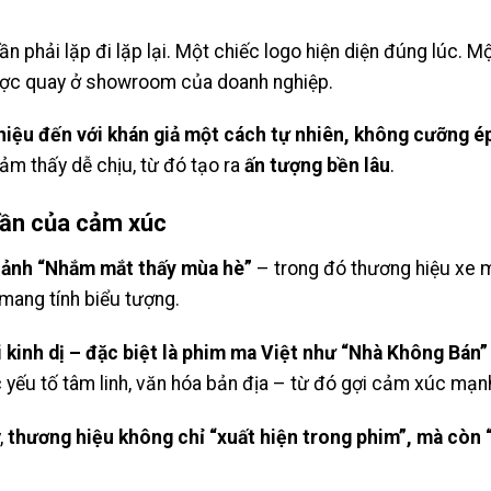
n phải lặp đi lặp lại. Một chiếc logo hiện diện đúng lúc.
ược quay ở showroom của doanh nghiệp.
iệu đến với khán giả một cách tự nhiên, không cưỡng é
ảm thấy dễ chịu, từ đó tạo ra
ấn tượng bền lâu
.
hần của cảm xúc
 ảnh “Nhắm mắt thấy mùa hè”
– trong đó thương hiệu xe má
 mang tính biểu tượng.
i kinh dị – đặc biệt là phim ma Việt như “Nhà Không Bán
ác yếu tố tâm linh, văn hóa bản địa – từ đó gợi cảm xúc mạn
,
thương hiệu không chỉ “xuất hiện trong phim”, mà còn “