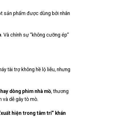
 Một sản phẩm được dùng bởi nhân
p
. Và chính sự “không cưỡng ép”
y tài trợ không hề lộ liễu, nhưng
” hay dòng phim nhà mồ
, thương
h và dễ gây tò mò.
xuất hiện trong tâm trí” khán