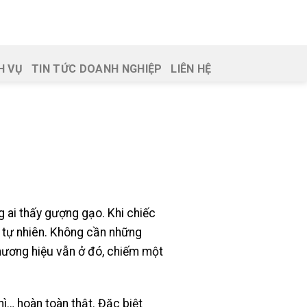
H VỤ
TIN TỨC DOANH NGHIỆP
LIÊN HỆ
 ai thấy gượng gạo. Khi chiếc
t tự nhiên. Không cần những
hương hiệu vẫn ở đó, chiếm một
ì… hoàn toàn thật. Đặc biệt