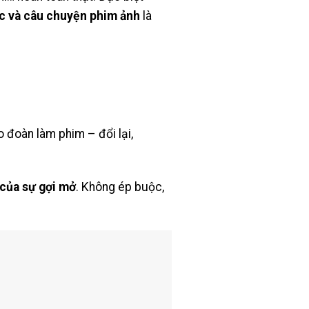
c và câu chuyện phim ảnh
là
o đoàn làm phim – đổi lại,
 của sự gợi mở
. Không ép buộc,