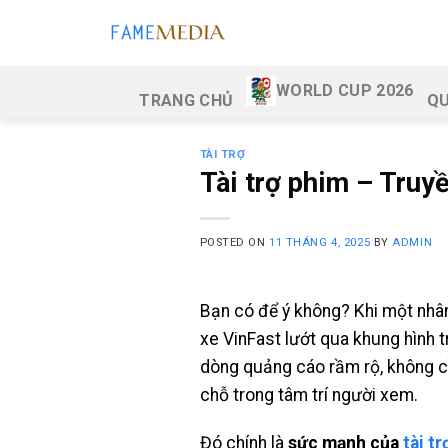
Skip
to
content
WORLD CUP 2026
TRANG CHỦ
QU
TÀI TRỢ
Tài trợ phim – Truy
POSTED ON
11 THÁNG 4, 2025
BY
ADMIN
Bạn có để ý không? Khi một nhân
xe VinFast lướt qua khung hình 
dòng quảng cáo rầm rộ, không cầ
chỗ trong tâm trí người xem.
Đó chính là
sức mạnh của
tài t