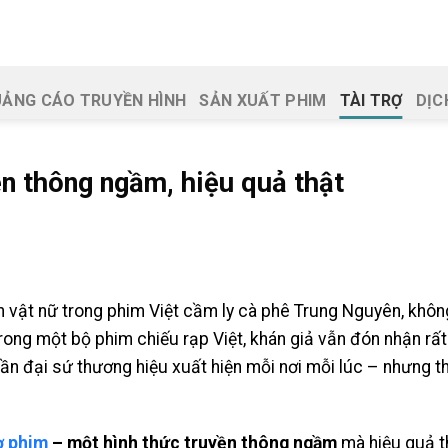
ẢNG CÁO TRUYỀN HÌNH
SẢN XUẤT PHIM
TÀI TRỢ
DỊC
ền thông ngầm, hiệu quả thật
 vật nữ trong phim Việt cầm ly cà phê Trung Nguyên, không
trong một bộ phim chiếu rạp Việt, khán giả vẫn đón nhận rấ
n đại sứ thương hiệu xuất hiện mỗi nơi mỗi lúc – nhưng t
rợ phim
– một hình thức truyền thông ngầm
mà hiệu quả th