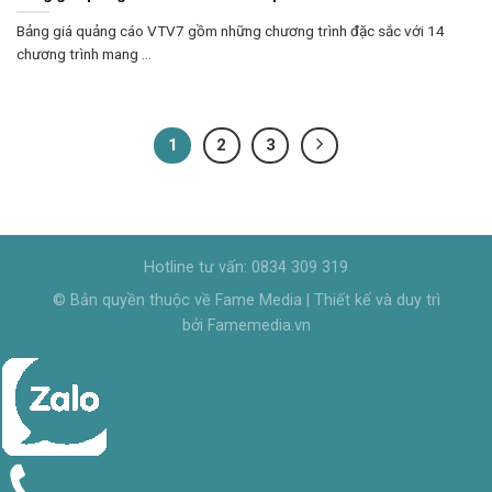
Bảng giá quảng cáo VTV7 gồm những chương trình đặc sắc với 14
chương trình mang ...
1
2
3
Hotline tư vấn: 0834 309 319
© Bản quyền thuộc về Fame Media | Thiết kế và duy trì
bởi Famemedia.vn