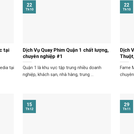
22
22
Th10
Th10
 tại
Dịch Vụ Quay Phim Quận 1 chất lượng,
Dịch 
chuyên nghiệp #1
Thuột
dia tại
Quận 1 là khu vực tập trung nhiều doanh
Fame M
nghiệp, khách sạn, nhà hàng, trung ...
chuyên 
15
29
Th12
Th11