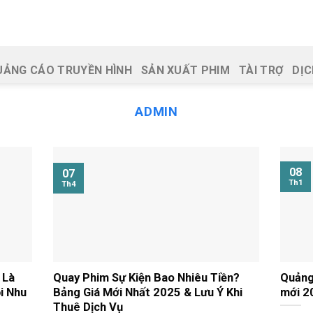
UẢNG CÁO TRUYỀN HÌNH
SẢN XUẤT PHIM
TÀI TRỢ
DỊC
ADMIN
08
07
Th1
Th4
 Là
Quay Phim Sự Kiện Bao Nhiêu Tiền?
Quảng
i Nhu
Bảng Giá Mới Nhất 2025 & Lưu Ý Khi
mới 2
Thuê Dịch Vụ