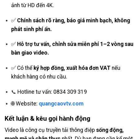
ảnh từ HD đến 4K.
✅
Chính sách rõ ràng, báo giá minh bạch, không
phát sinh phí ẩn.
✅
Hỗ trợ tư vấn, chỉnh sửa miễn phí 1–2 vòng sau
bàn giao video.
✅ Có thể
ký hợp đồng, xuất hóa đơn VAT
nếu
khách hàng có nhu cầu.
Hotline tư vấn: 0834 309 319
📞
🌐 Website:
quangcaovtv.com
Kết luận & kêu gọi hành động
Video là công cụ truyền tải thông điệp
sống động,
mạnh mẽ và chân thực
nhất. Dù bạn đang cần kể một