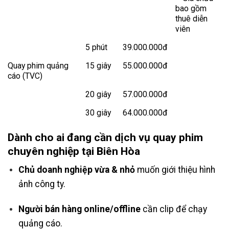
bao gồm
thuê diễn
viên
5 phút
39.000.000đ
Quay phim quảng
15 giây
55.000.000đ
cáo (TVC)
20 giây
57.000.000đ
30 giây
64.000.000đ
Dành cho ai đang cần dịch vụ quay phim
chuyên nghiệp tại Biên Hòa
Chủ doanh nghiệp vừa & nhỏ
muốn giới thiệu hình
ảnh công ty.
Người bán hàng online/offline
cần clip để chạy
quảng cáo.