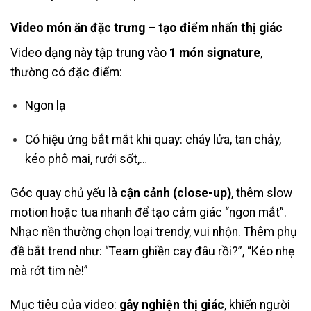
Video món ăn đặc trưng – tạo điểm nhấn thị giác
Video dạng này tập trung vào
1 món signature
,
thường có đặc điểm:
Ngon lạ
Có hiệu ứng bắt mắt khi quay: cháy lửa, tan chảy,
kéo phô mai, rưới sốt,…
Góc quay chủ yếu là
cận cảnh (close-up)
, thêm slow
motion hoặc tua nhanh để tạo cảm giác “ngon mắt”.
Nhạc nền thường chọn loại trendy, vui nhộn. Thêm phụ
đề bắt trend như: “Team ghiền cay đâu rồi?”, “Kéo nhẹ
mà rớt tim nè!”
Mục tiêu của video:
gây nghiện thị giác
, khiến người