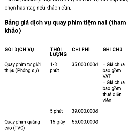
chọn hashtag nếu khách cần.
Bảng giá dịch vụ quay phim tiệm nail (tham
khảo)
GÓI DỊCH VỤ
THỜI
CHI PHÍ
GHI CHÚ
LƯỢNG
Quay phim tự giới
1-3
35.000.000đ
– Giá chưa
thiệu (Phóng sự)
phút
bao gồm
VAT
– Giá chưa
bao gồm
thuê diễn
viên
5 phút
39.000.000đ
Quay phim quảng
15 giây
55.000.000đ
cáo (TVC)