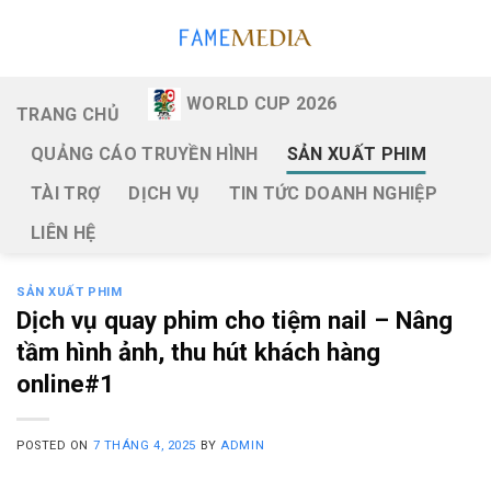
Skip
to
content
WORLD CUP 2026
TRANG CHỦ
QUẢNG CÁO TRUYỀN HÌNH
SẢN XUẤT PHIM
TÀI TRỢ
DỊCH VỤ
TIN TỨC DOANH NGHIỆP
LIÊN HỆ
SẢN XUẤT PHIM
Dịch vụ quay phim cho tiệm nail – Nâng
tầm hình ảnh, thu hút khách hàng
online#1
POSTED ON
7 THÁNG 4, 2025
BY
ADMIN