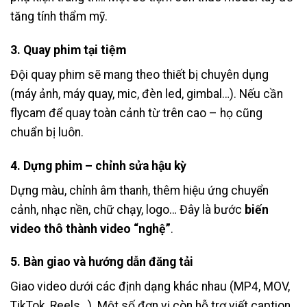
tăng tính thẩm mỹ.
3. Quay phim tại tiệm
Đội quay phim sẽ mang theo thiết bị chuyên dụng
(máy ảnh, máy quay, mic, đèn led, gimbal…). Nếu cần
flycam để quay toàn cảnh từ trên cao – họ cũng
chuẩn bị luôn.
4. Dựng phim – chỉnh sửa hậu kỳ
Dựng màu, chỉnh âm thanh, thêm hiệu ứng chuyển
cảnh, nhạc nền, chữ chạy, logo… Đây là bước
biến
video thô thành video “nghệ”
.
5. Bàn giao và hướng dẫn đăng tải
Giao video dưới các định dạng khác nhau (MP4, MOV,
TikTok, Reels…). Một số đơn vị còn hỗ trợ viết caption,