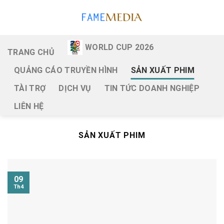
Skip
to
content
WORLD CUP 2026
TRANG CHỦ
QUẢNG CÁO TRUYỀN HÌNH
SẢN XUẤT PHIM
TÀI TRỢ
DỊCH VỤ
TIN TỨC DOANH NGHIỆP
LIÊN HỆ
SẢN XUẤT PHIM
09
Th4