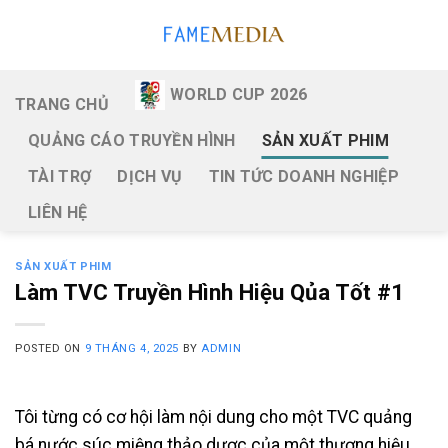
Skip
to
content
WORLD CUP 2026
TRANG CHỦ
QUẢNG CÁO TRUYỀN HÌNH
SẢN XUẤT PHIM
TÀI TRỢ
DỊCH VỤ
TIN TỨC DOANH NGHIỆP
LIÊN HỆ
SẢN XUẤT PHIM
Làm TVC Truyền Hình Hiệu Qủa Tốt #1
POSTED ON
9 THÁNG 4, 2025
BY
ADMIN
Tôi từng có cơ hội làm nội dung cho một TVC quảng
bá nước súc miệng thảo dược của một thương hiệu