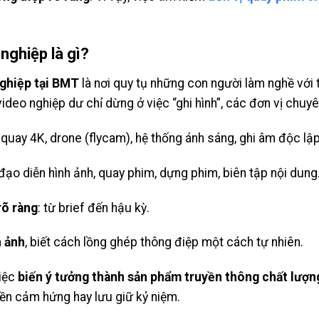
nghiệp là gì?
ghiệp tại BMT
là nơi quy tụ những con người làm nghề với 
ideo nghiệp dư chỉ dừng ở việc “ghi hình”, các đơn vị chuyê
 quay 4K, drone (flycam), hệ thống ánh sáng, ghi âm độc lập
 đạo diễn hình ảnh, quay phim, dựng phim, biên tập nội dung
rõ ràng
: từ brief đến hậu kỳ.
h ảnh
, biết cách lồng ghép thông điệp một cách tự nhiên.
việc
biến ý tưởng thành sản phẩm truyền thông chất lượn
yền cảm hứng hay lưu giữ kỷ niệm.