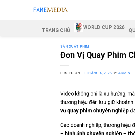
Skip
to
content
WORLD CUP 2026
TRANG CHỦ
QU
SẢN XUẤT PHIM
Đơn Vị Quay Phim C
POSTED ON
11 THÁNG 4, 2025
BY
ADMIN
Video không chỉ là xu hướng, mà
thương hiệu đến lưu giữ khoảnh
vụ quay phim chuyên nghiệp
đa
Các doanh nghiệp, thương hiệu đ
– hình ảnh chuyên nghiệp – th