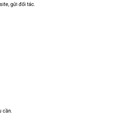
ite, gửi đối tác.
u cần.