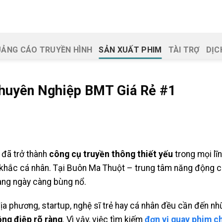
ẢNG CÁO TRUYỀN HÌNH
SẢN XUẤT PHIM
TÀI TRỢ
DỊC
huyên Nghiệp BMT Giá Rẻ #1
 đã trở thành
công cụ truyền thông thiết yếu
trong mọi lĩ
 khắc cá nhân. Tại Buôn Ma Thuột – trung tâm năng động 
ng ngày càng bùng nổ.
ịa phương, startup, nghệ sĩ trẻ hay cá nhân đều cần đến n
ông điệp rõ ràng
. Vì vậy, việc tìm kiếm
đơn vị quay phim 