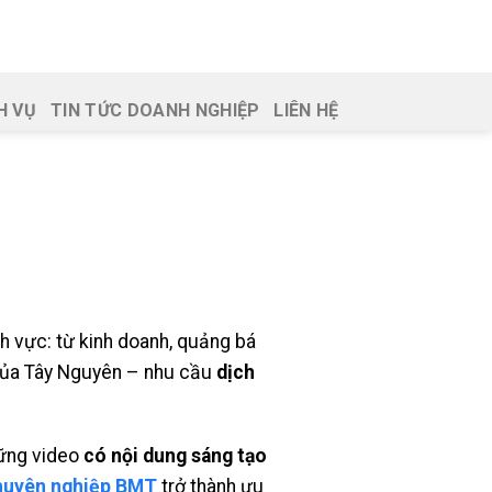
H VỤ
TIN TỨC DOANH NGHIỆP
LIÊN HỆ
nh vực: từ kinh doanh, quảng bá
của Tây Nguyên – nhu cầu
dịch
hững video
có nội dung sáng tạo
chuyên nghiệp BMT
trở thành ưu