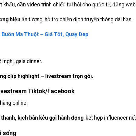
 khẩu, cần video trình chiếu tại hội chợ quốc tế, đăng webs
ơng hiệu
ấn tượng, hỗ trợ chiến dịch truyền thông dài hạn.
 Buôn Ma Thuột – Giá Tốt, Quay Đep
i nghị, gala dinner.
g clip highlight – livestream trọn gói.
ivestream Tiktok/Facebook
 hàng online.
m thanh, kịch bản kêu gọi hành động
, kết hợp influencer nế
i sống