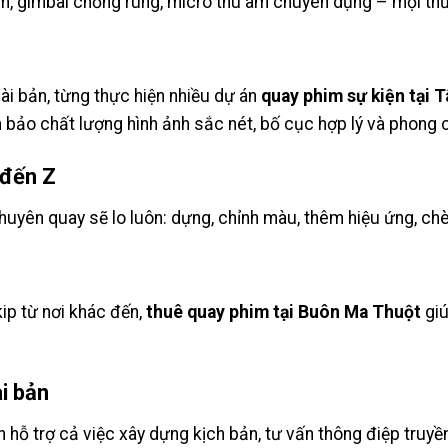
m, gimbal chống rung, micro thu âm chuyên dụng – mọi thứ
ài bản, từng thực hiện nhiều dự án
quay phim sự kiện tại 
 bảo chất lượng hình ảnh sắc nét, bố cục hợp lý và phong
 đến Z
huyên quay sẽ lo luôn: dựng, chỉnh màu, thêm hiệu ứng, chè
m
ip từ nơi khác đến,
thuê quay phim tại Buôn Ma Thuột
giú
i bản
 hỗ trợ cả việc xây dựng kịch bản, tư vấn thông điệp truyề