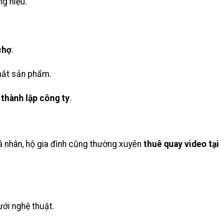
ng hiệu.
chợ
.
 mắt sản phẩm.
 thành lập công ty
.
á nhân, hộ gia đình cũng thường xuyên
thuê quay video tạ
ưới nghệ thuật.