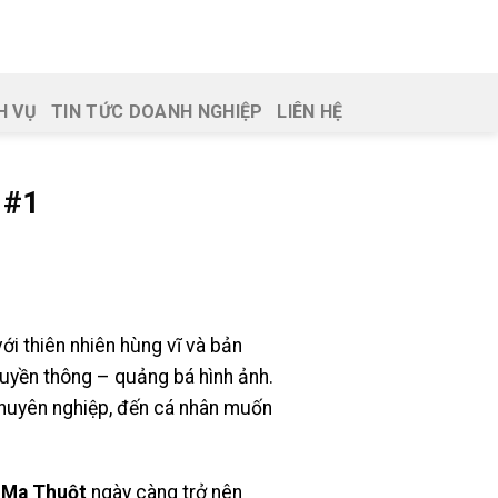
H VỤ
TIN TỨC DOANH NGHIỆP
LIÊN HỆ
 #1
i thiên nhiên hùng vĩ và bản
uyền thông – quảng bá hình ảnh.
chuyên nghiệp, đến cá nhân muốn
n Ma Thuột
ngày càng trở nên