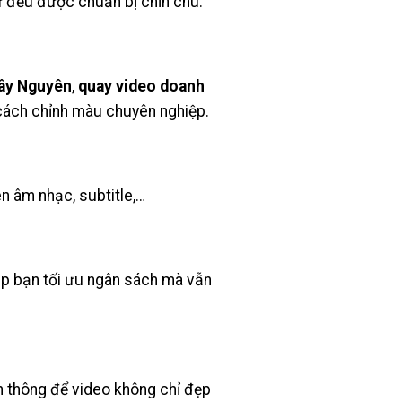
 đều được chuẩn bị chỉn chu.
Tây Nguyên
,
quay video doanh
 cách chỉnh màu chuyên nghiệp.
n âm nhạc, subtitle,…
p bạn tối ưu ngân sách mà vẫn
n thông để video không chỉ đẹp