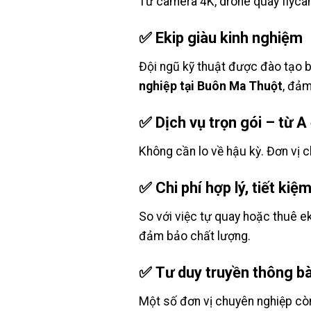
Từ camera 4K, drone quay flyca
✅
Ekip giàu kinh nghiệm
Đội ngũ kỹ thuật được đào tạo b
nghiệp tại Buôn Ma Thuột
, đảm
✅
Dịch vụ trọn gói – từ A
Không cần lo về hậu kỳ. Đơn vị c
✅
Chi phí hợp lý, tiết kiệ
So với việc tự quay hoặc thuê ek
đảm bảo chất lượng.
✅
Tư duy truyền thông bà
Một số đơn vị chuyên nghiệp còn