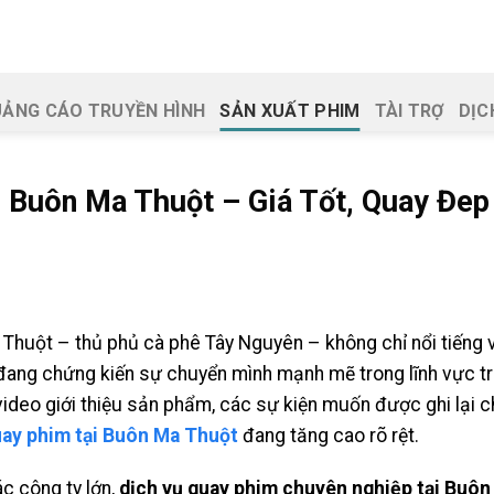
ẢNG CÁO TRUYỀN HÌNH
SẢN XUẤT PHIM
TÀI TRỢ
DỊC
 Buôn Ma Thuột – Giá Tốt, Quay Đep
Thuột – thủ phủ cà phê Tây Nguyên – không chỉ nổi tiếng vớ
đang chứng kiến sự chuyển mình mạnh mẽ trong lĩnh vực tr
ideo giới thiệu sản phẩm, các sự kiện muốn được ghi lại 
uay phim tại Buôn Ma Thuột
đang tăng cao rõ rệt.
c công ty lớn,
dịch vụ quay phim chuyên nghiệp tại Buô