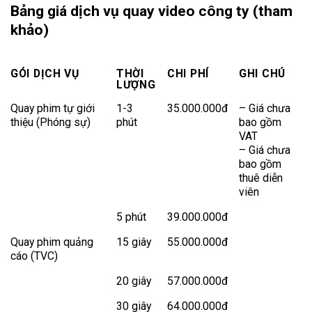
Bảng giá dịch vụ quay video công ty (tham
khảo)
GÓI DỊCH VỤ
THỜI
CHI PHÍ
GHI CHÚ
LƯỢNG
Quay phim tự giới
1-3
35.000.000đ
– Giá chưa
thiệu (Phóng sự)
phút
bao gồm
VAT
– Giá chưa
bao gồm
thuê diễn
viên
5 phút
39.000.000đ
Quay phim quảng
15 giây
55.000.000đ
cáo (TVC)
20 giây
57.000.000đ
30 giây
64.000.000đ