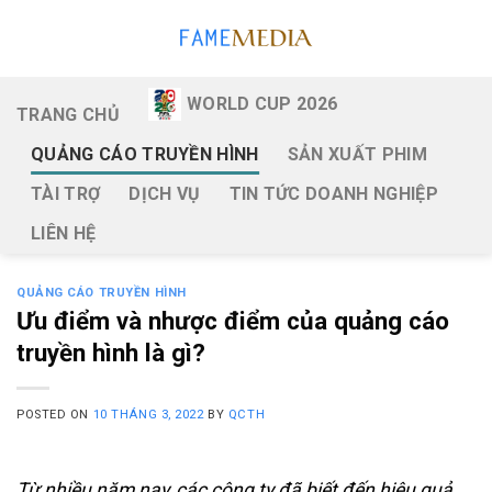
Skip
to
content
WORLD CUP 2026
TRANG CHỦ
QUẢNG CÁO TRUYỀN HÌNH
SẢN XUẤT PHIM
TÀI TRỢ
DỊCH VỤ
TIN TỨC DOANH NGHIỆP
LIÊN HỆ
QUẢNG CÁO TRUYỀN HÌNH
Ưu điểm và nhược điểm của quảng cáo
truyền hình là gì?
POSTED ON
10 THÁNG 3, 2022
BY
QCTH
Từ nhiều năm nay, các công ty đã biết đến hiệu quả