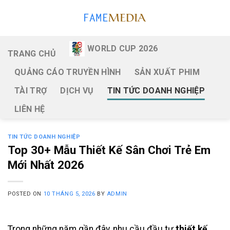
Skip
to
content
WORLD CUP 2026
TRANG CHỦ
QUẢNG CÁO TRUYỀN HÌNH
SẢN XUẤT PHIM
TÀI TRỢ
DỊCH VỤ
TIN TỨC DOANH NGHIỆP
LIÊN HỆ
TIN TỨC DOANH NGHIỆP
Top 30+ Mẫu Thiết Kế Sân Chơi Trẻ Em
Mới Nhất 2026
POSTED ON
10 THÁNG 5, 2026
BY
ADMIN
Trong những năm gần đây, nhu cầu đầu tư
thiết kế