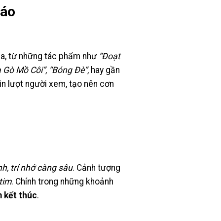
đáo
 ma, từ những tác phẩm như
“Đoạt
 Gò Mồ Côi”
,
“Bóng Đè”
, hay gần
ìn lượt người xem, tạo nên cơn
, trí nhớ càng sâu
. Cảnh tượng
tim
. Chính trong những khoảnh
m kết thúc
.