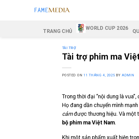
Skip
to
content
WORLD CUP 2026
TRANG CHỦ
QU
TÀI TRỢ
Tài trợ phim ma Việt
POSTED ON
11 THÁNG 4, 2025
BY
ADMIN
Trong thời đại “nội dung là vua”
Họ đang dần chuyển mình mạnh m
cảm
được thương hiệu. Và một t
bộ phim ma Việt Nam
.
Khi một sản phẩm xuất hiện tron