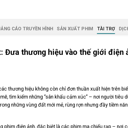
ẢNG CÁO TRUYỀN HÌNH
SẢN XUẤT PHIM
TÀI TRỢ
DỊC
: Đưa thương hiệu vào thế giới điện 
, các thương hiệu không còn chỉ đơn thuần xuất hiện trên bi
ẽ, tìm kiếm những “sân khấu cảm xúc” – nơi người tiêu d
rong những vùng đất mới mẻ, rùng rợn nhưng đầy tiềm năn
g phim điện ảnh, đặc biệt là các phim ma chiếu rạp – nơi 