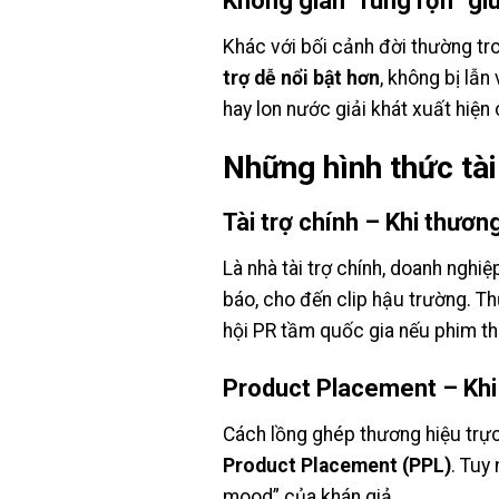
Không gian “rùng rợn” giú
Khác với bối cảnh đời thường tr
trợ dễ nổi bật hơn
, không bị lẫn
hay lon nước giải khát xuất hiện
Những hình thức tài
Tài trợ chính – Khi thươ
Là nhà tài trợ chính, doanh nghiệ
báo, cho đến clip hậu trường. 
hội PR tầm quốc gia nếu phim t
Product Placement – Khi 
Cách lồng ghép thương hiệu trực
Product Placement (PPL)
. Tuy
mood” của khán giả.