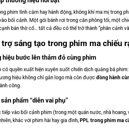
p thương hiệu nổi bật
ong phim tình cảm hay hành động, không khí ma mị trong phi
 vào bối cảnh. Một gói bánh rơi trong căn phòng tối, một chi
 cạnh bàn thờ cổ… tất cả đều có thể trở thành “phân cảnh và
 trợ sáng tạo trong phim ma chiếu r
ng hiệu bước lên thảm đỏ cùng phim
p có quyền xuất hiện xuyên suốt chiến dịch quảng bá phim: t
Thương hiệu không chỉ gắn logo mà còn được
đồng hành cùn
hành công.
sản phẩm “diễn vai phụ”
 tiếp vào bối cảnh phim (trong một quán nước, nhà hoang, v
 nhiên, khác với phim hài hay gia đình,
PPL trong phim ma cầ