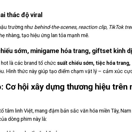
i thác độ viral
 hậu trường như
behind-the-scenes
,
reaction clip
,
TikTok tre
ẹ nhàng, tạo hiệu ứng lan tỏa mạnh mẽ.
 chiếu sớm, minigame hóa trang, giftset kinh d
hot là các brand tổ chức
suất chiếu sớm, tiệc hóa trang,
u. Hình thức này giúp tạo điểm chạm vật lý – cảm xúc cực
: Cơ hội xây dựng thương hiệu trên
tố tâm linh Việt, mang đậm bản sắc văn hóa miền Tây, Na
của dòng phim này là: