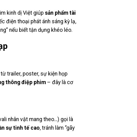
m kinh dị Việt giúp
sản phẩm tài
ếc điện thoại phát ánh sáng kỳ lạ,
ng” nếu biết tận dụng khéo léo.
ạp
ừ trailer, poster, sự kiện họp
g thông điệp phim
– đây là cơ
ali nhân vật mang theo…) gọi là
n sự tinh tế cao
, tránh làm “gãy