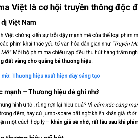
 ma Việt là cơ hội truyền thông độc 
 dị Việt Nam
 ảnh Việt chứng kiến sự trỗi dậy mạnh mẽ của thể loại phim
 các phim khai thác yếu tố văn hóa dân gian như
“Truyện Ma
 Mồ”
. Mỗi bộ phim ma chiếu rạp đều thu hút hàng trăm ngh
g đất vàng cho quảng bá thương hiệu
.
à mồ: Thương hiệu xuất hiện đầy sáng tạo
c mạnh – Thương hiệu dễ ghi nhớ
ng hình u tối, rùng rợn lại hiệu quả? Vì
cảm xúc càng mạnh
 trong đêm, hay cú jump-scare bất ngờ khiến khán giả
thót 
iện một cách hợp lý –
khán giả sẽ nhớ, rất lâu sau khi phi