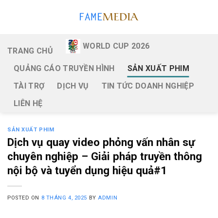
Skip
to
content
WORLD CUP 2026
TRANG CHỦ
QUẢNG CÁO TRUYỀN HÌNH
SẢN XUẤT PHIM
TÀI TRỢ
DỊCH VỤ
TIN TỨC DOANH NGHIỆP
LIÊN HỆ
SẢN XUẤT PHIM
Dịch vụ quay video phỏng vấn nhân sự
chuyên nghiệp – Giải pháp truyền thông
nội bộ và tuyển dụng hiệu quả#1
POSTED ON
8 THÁNG 4, 2025
BY
ADMIN