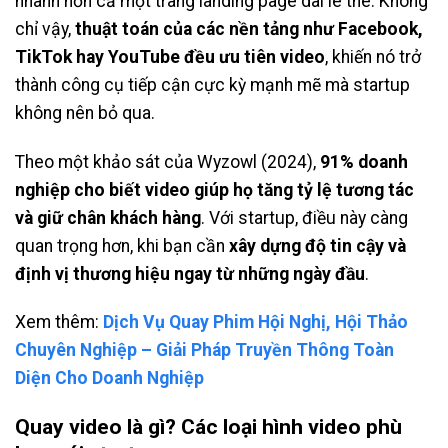
nhanh hơn cả một trang landing page dài lê thê. Không
chỉ vậy,
thuật toán của các nền tảng như Facebook,
TikTok hay YouTube đều ưu tiên video
, khiến nó trở
thành công cụ tiếp cận cực kỳ mạnh mẽ mà startup
không nên bỏ qua.
Theo một khảo sát của Wyzowl (2024),
91% doanh
nghiệp cho biết video giúp họ tăng tỷ lệ tương tác
và giữ chân khách hàng
. Với startup, điều này càng
quan trọng hơn, khi bạn cần
xây dựng độ tin cậy và
định vị thương hiệu ngay từ những ngày đầu
.
Xem thêm:
Dịch Vụ Quay Phim Hội Nghị, Hội Thảo
Chuyên Nghiệp – Giải Pháp Truyền Thông Toàn
Diện Cho Doanh Nghiệp
Quay video là gì? Các loại hình video phù