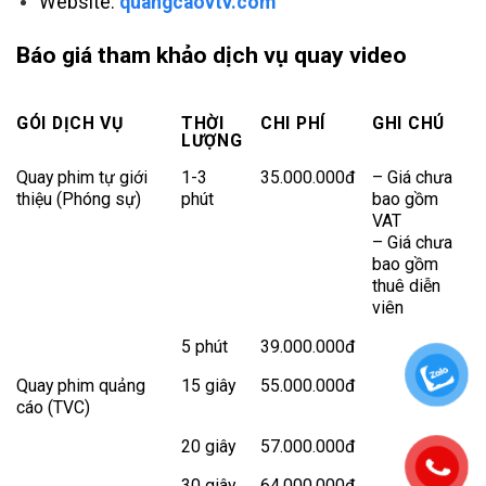
Website:
quangcaovtv.com
Báo giá tham khảo dịch vụ quay video
GÓI DỊCH VỤ
THỜI
CHI PHÍ
GHI CHÚ
LƯỢNG
Quay phim tự giới
1-3
35.000.000đ
– Giá chưa
thiệu (Phóng sự)
phút
bao gồm
VAT
– Giá chưa
bao gồm
thuê diễn
viên
5 phút
39.000.000đ
Quay phim quảng
15 giây
55.000.000đ
cáo (TVC)
20 giây
57.000.000đ
30 giây
64.000.000đ