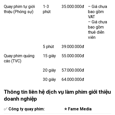
Quay phim tự giới
1-3
35.000.000đ
– Giá chưa
thiệu (Phóng sự)
phút
bao gồm
VAT
– Giá chưa
bao gồm
thuê diễn
viên
5 phút
39.000.000đ
Quay phim quảng
15 giây
55.000.000đ
cáo (TVC)
20 giây
57.000.000đ
30 giây
64.000.000đ
Thông tin liên hệ dịch vụ làm phim giới thiệu
doanh nghiệp
‎✅
Công ty quay phim:
⭐ Fame Media