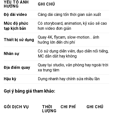
YẾU TỐ ẢNH
GHI CHÚ
HƯỞNG
Độ dài video
Càng dài càng tốn thời gian sản xuất
Mức độ phức
Có storyboard, animation, kỹ xảo sẽ cao
tạp kịch bản
hơn video đơn giản
Quay 4K, flycam, slow-motion… ảnh
Thiết bị sử dụng
hưởng lớn đến chi phí
Có sử dụng diễn viên, đạo diễn nổi tiếng,
Nhân sự
MC dẫn dắt hay không
Quay tại studio, văn phòng hay ngoài trời
Địa điểm quay
xa trung tâm
Hậu kỳ
Dựng nhanh hay chỉnh sửa nhiều lần
Gợi ý bảng giá tham khảo:
GÓI DỊCH VỤ
THỜI
CHI PHÍ
GHI CHÚ
LƯỢNG