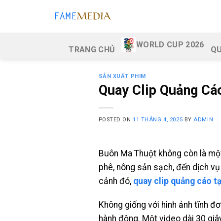
Skip
to
content
WORLD CUP 2026
TRANG CHỦ
QU
SẢN XUẤT PHIM
Quay Clip Quảng Cá
POSTED ON
11 THÁNG 4, 2025
BY
ADMIN
Buôn Ma Thuột không còn là một 
phê, nông sản sạch, đến dịch vụ
cảnh đó,
quay clip quảng cáo t
Không giống với hình ảnh tĩnh đ
hành động. Một video dài 30 giây