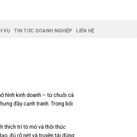
H VỤ
TIN TỨC DOANH NGHIỆP
LIÊN HỆ
ô hình kinh doanh – từ chuỗi cà
hưng đầy cạnh tranh. Trong bối
thích trí tò mò và thôi thúc
ạo, đủ rõ nét và truyền tải đúng