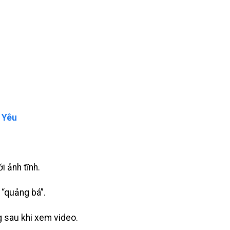
 Yêu
i ảnh tĩnh.
 “quảng bá”.
 sau khi xem video.