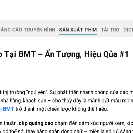
ẢNG CÁO TRUYỀN HÌNH
SẢN XUẤT PHIM
TÀI TRỢ
DỊC
o Tại BMT – Ấn Tượng, Hiệu Qủa #1
thị trường “ngủ yên”. Sự phát triển nhanh chóng của các m
 nhà hàng, khách sạn – cho thấy đây là mảnh đất màu mỡ n
ại BMT
trở thành một chiến lược không thể thiếu.
ơn thuần,
clip quảng cáo
chạm đến cảm xúc người xem, kích 
 có thể nói thay hàng ngàn dòng chữ – miễn là nó đủ sáng t