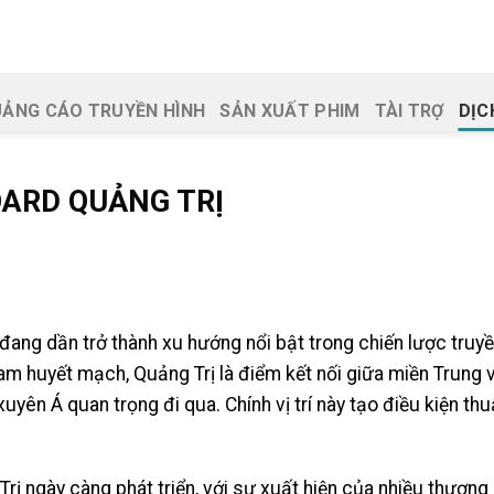
ẢNG CÁO TRUYỀN HÌNH
SẢN XUẤT PHIM
TÀI TRỢ
DỊC
OARD QUẢNG TRỊ
đang dần trở thành xu hướng nổi bật trong chiến lược truy
m huyết mạch, Quảng Trị là điểm kết nối giữa miền Trung v
ên Á quan trọng đi qua. Chính vị trí này tạo điều kiện thuận
rị ngày càng phát triển, với sự xuất hiện của nhiều thương 