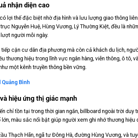
quả nhận diện cao
có lợi thế đặc biệt nhờ địa hình và lưu lượng giao thông li
 trục Nguyễn Huệ, Hùng Vương, Lý Thường Kiệt, đều là những
 lượt người mỗi ngày.
ỉ tiếp cận cư dân địa phương mà còn cả khách du lịch, ngườ
iều thương hiệu trong lĩnh vực ngân hàng, viễn thông, ô tô,
như một kênh truyền thông bền vững.
d Quảng Bình
n và hiệu ứng thị giác mạnh
chỉ tồn tại trong thời gian ngắn, billboard ngoài trời duy t
ổ lớn, màu sắc nổi bật giúp người xem ghi nhớ thương hiệu 
 cầu Thạch Hãn, ngã tư Đông Hà, đường Hùng Vương, và tu