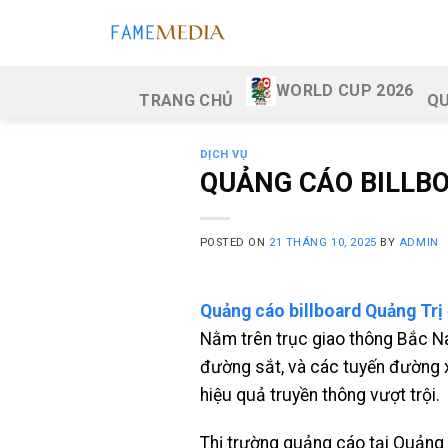
Skip
to
content
WORLD CUP 2026
TRANG CHỦ
QU
DỊCH VỤ
QUẢNG CÁO BILLB
POSTED ON
21 THÁNG 10, 2025
BY
ADMIN
Quảng cáo billboard Quảng Trị
Nằm trên trục giao thông Bắc Na
đường sắt, và các tuyến đường xuy
hiệu quả truyền thông vượt trội.
Thị trường quảng cáo tại Quảng T