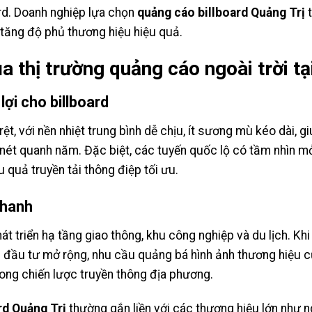
ard. Doanh nghiệp lựa chọn
quảng cáo billboard Quảng Trị
t
a tăng độ phủ thương hiệu hiệu quả.
a thị trường quảng cáo ngoài trời tạ
lợi cho billboard
ệt, với nền nhiệt trung bình dễ chịu, ít sương mù kéo dài, g
õ nét quanh năm. Đặc biệt, các tuyến quốc lộ có tầm nhìn m
u quả truyền tải thông điệp tối ưu.
nhanh
át triển hạ tầng giao thông, khu công nghiệp và du lịch. K
đầu tư mở rộng, nhu cầu quảng bá hình ảnh thương hiệu cũ
rong chiến lược truyền thông địa phương.
rd Quảng Trị
thường gắn liền với các thương hiệu lớn như n