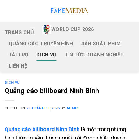
Skip
to
content
WORLD CUP 2026
TRANG CHỦ
QUẢNG CÁO TRUYỀN HÌNH
SẢN XUẤT PHIM
TÀI TRỢ
DỊCH VỤ
TIN TỨC DOANH NGHIỆP
LIÊN HỆ
DỊCH VỤ
Quảng cáo billboard Ninh Bình
POSTED ON
20 THÁNG 10, 2025
BY
ADMIN
Quảng cáo billboard Ninh Bình
là một trong những
hình thức truyền thông ngoài trời được nhiều doanh