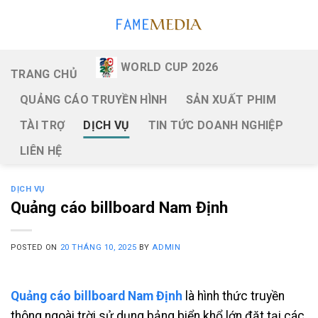
Skip
to
content
WORLD CUP 2026
TRANG CHỦ
QUẢNG CÁO TRUYỀN HÌNH
SẢN XUẤT PHIM
TÀI TRỢ
DỊCH VỤ
TIN TỨC DOANH NGHIỆP
LIÊN HỆ
DỊCH VỤ
Quảng cáo billboard Nam Định
POSTED ON
20 THÁNG 10, 2025
BY
ADMIN
Quảng cáo billboard Nam Định
là hình thức truyền
thông ngoài trời sử dụng bảng biển khổ lớn đặt tại các