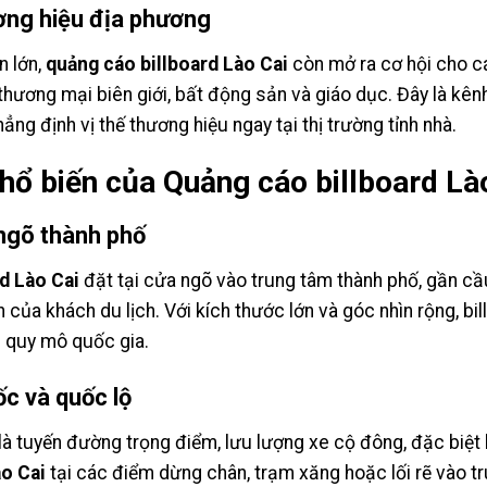
ương hiệu địa phương
n lớn,
quảng cáo billboard Lào Cai
còn mở ra cơ hội cho c
, thương mại biên giới, bất động sản và giáo dục. Đây là kê
ẳng định vị thế thương hiệu ngay tại thị trường tỉnh nhà.
 phổ biến của Quảng cáo billboard Là
 ngõ thành phố
d Lào Cai
đặt tại cửa ngõ vào trung tâm thành phố, gần c
n của khách du lịch. Với kích thước lớn và góc nhìn rộng, b
u quy mô quốc gia.
ốc và quốc lộ
là tuyến đường trọng điểm, lưu lượng xe cộ đông, đặc biệt 
ào Cai
tại các điểm dừng chân, trạm xăng hoặc lối rẽ vào t