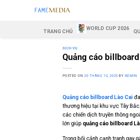
Skip
to
content
WORLD CUP 2026
TRANG CHỦ
QU
DỊCH VỤ
Quảng cáo billboard
POSTED ON
20 THÁNG 10, 2025
BY
ADMIN
Quảng cáo billboard Lào Cai
đa
thương hiệu tại khu vực Tây Bắc.
các chiến dịch truyền thông ngoà
lớn giúp
quảng cáo billboard Là
Trong bối cảnh cạnh tranh gay g