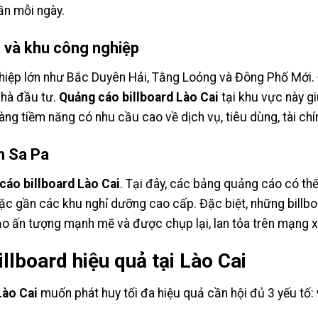
ần mỗi ngày.
ị và khu công nghiệp
hiệp lớn như Bắc Duyên Hải, Tằng Loỏng và Đông Phố Mới. 
nhà đầu tư.
Quảng cáo billboard Lào Cai
tại khu vực này g
ng tiềm năng có nhu cầu cao về dịch vụ, tiêu dùng, tài chí
ch Sa Pa
cáo billboard Lào Cai
. Tại đây, các bảng quảng cáo có th
oặc gần các khu nghỉ dưỡng cao cấp. Đặc biệt, những billbo
ạo ấn tượng mạnh mẽ và được chụp lại, lan tỏa trên mạng x
llboard hiệu quả tại Lào Cai
Lào Cai
muốn phát huy tối đa hiệu quả cần hội đủ 3 yếu tố: