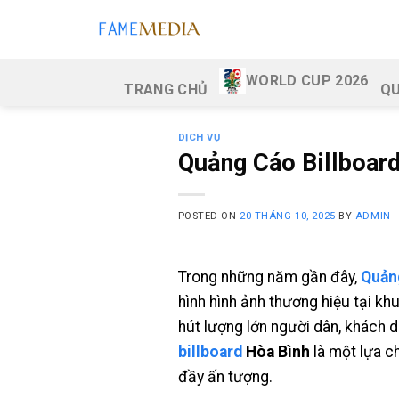
Skip
to
content
WORLD CUP 2026
TRANG CHỦ
QU
DỊCH VỤ
Quảng Cáo Billboar
POSTED ON
20 THÁNG 10, 2025
BY
ADMIN
Trong những năm gần đây,
Quảng
hình hình ảnh thương hiệu tại kh
hút lượng lớn người dân, khách du
billboard
Hòa Bình
là một lựa c
đầy ấn tượng.