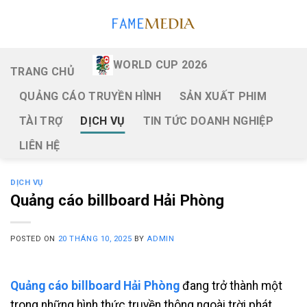
Skip
to
content
WORLD CUP 2026
TRANG CHỦ
QUẢNG CÁO TRUYỀN HÌNH
SẢN XUẤT PHIM
TÀI TRỢ
DỊCH VỤ
TIN TỨC DOANH NGHIỆP
LIÊN HỆ
DỊCH VỤ
Quảng cáo billboard Hải Phòng
POSTED ON
20 THÁNG 10, 2025
BY
ADMIN
Quảng cáo billboard Hải Phòng
đang trở thành một
trong những hình thức truyền thông ngoài trời phát