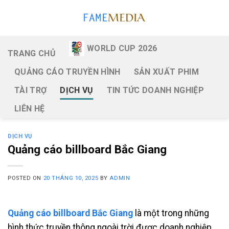
Skip
to
content
WORLD CUP 2026
TRANG CHỦ
QUẢNG CÁO TRUYỀN HÌNH
SẢN XUẤT PHIM
TÀI TRỢ
DỊCH VỤ
TIN TỨC DOANH NGHIỆP
LIÊN HỆ
DỊCH VỤ
Quảng cáo billboard Bắc Giang
POSTED ON
20 THÁNG 10, 2025
BY
ADMIN
Quảng cáo billboard Bắc Giang
là một trong những
hình thức truyền thông ngoài trời được doanh nghiệp,