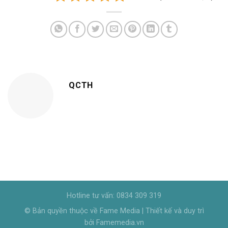
QCTH
Hotline tư vấn: 0834 309 319
© Bản quyền thuộc về Fame Media | Thiết kế và duy trì
bởi Famemedia.vn