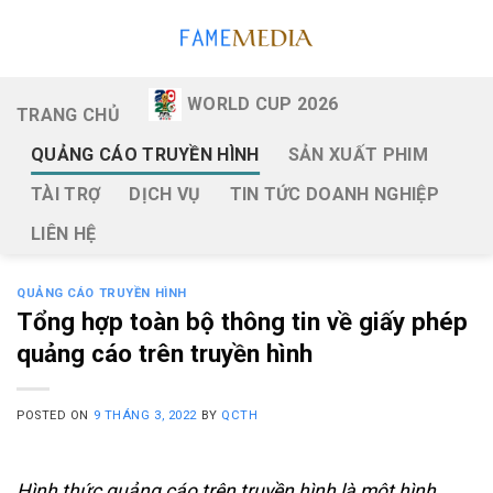
Skip
to
content
WORLD CUP 2026
TRANG CHỦ
QUẢNG CÁO TRUYỀN HÌNH
SẢN XUẤT PHIM
TÀI TRỢ
DỊCH VỤ
TIN TỨC DOANH NGHIỆP
LIÊN HỆ
QUẢNG CÁO TRUYỀN HÌNH
Tổng hợp toàn bộ thông tin về giấy phép
quảng cáo trên truyền hình
POSTED ON
9 THÁNG 3, 2022
BY
QCTH
Hình thức quảng cáo trên truyền hình là một hình