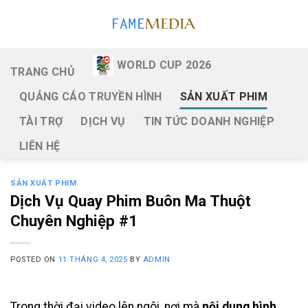
Skip
to
content
WORLD CUP 2026
TRANG CHỦ
QUẢNG CÁO TRUYỀN HÌNH
SẢN XUẤT PHIM
TÀI TRỢ
DỊCH VỤ
TIN TỨC DOANH NGHIỆP
LIÊN HỆ
SẢN XUẤT PHIM
Dịch Vụ Quay Phim Buôn Ma Thuột
Chuyên Nghiệp #1
POSTED ON
11 THÁNG 4, 2025
BY
ADMIN
Trong thời đại video lên ngôi, nơi mà
nội dung hình