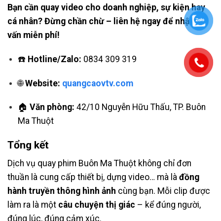
Bạn cần quay video cho doanh nghiệp, sự kiện hay
cá nhân? Đừng chần chừ – liên hệ ngay để nhận tư
vấn miễn phí!
☎️
Hotline/Zalo:
0834 309 319
🌐
Website:
quangcaovtv.com
🏠
Văn phòng:
42/10 Nguyễn Hữu Thấu, TP. Buôn
Ma Thuột
Tổng kết
Dịch vụ quay phim Buôn Ma Thuột không chỉ đơn
thuần là cung cấp thiết bị, dựng video… mà là
đồng
hành truyền thông hình ảnh
cùng bạn. Mỗi clip được
làm ra là một
câu chuyện thị giác
– kể đúng người,
đúng lúc, đúng cảm xúc.