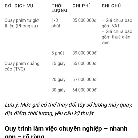
GÓI DỊCH VỤ
THỜI
CHI PHÍ
GHI CHÚ
LƯỢNG
Quay phim tự giới
1-3
35.000.000đ
– Giá chưa bao
thiệu (Phóng sự)
phút
gồm VAT
– Giá chưa bao
gồm thuê diễn
viên
5 phút
39.000.000đ
Quay phim quảng
15 giây
55.000.000đ
cáo (TVC)
20 giây
57.000.000đ
30 giây
64.000.000đ
Lưu ý: Mức giá có thể thay đổi tùy số lượng máy quay,
địa điểm, thời lượng, yêu cầu kỹ thuật.
Quy trình làm việc chuyên nghiệp – nhanh
gọn – rõ ràng