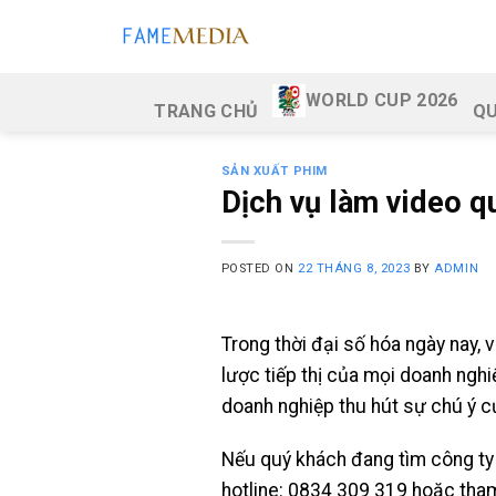
Skip
to
content
WORLD CUP 2026
TRANG CHỦ
QU
SẢN XUẤT PHIM
Dịch vụ làm video 
POSTED ON
22 THÁNG 8, 2023
BY
ADMIN
Trong thời đại số hóa ngày nay,
lược tiếp thị của mọi doanh ngh
doanh nghiệp thu hút sự chú ý c
Nếu quý khách đang tìm công ty
hotline: 0834 309 319 hoặc tha