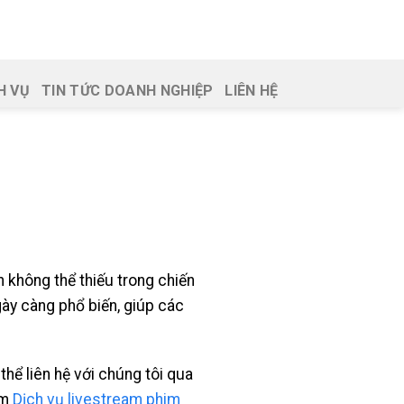
H VỤ
TIN TỨC DOANH NGHIỆP
LIÊN HỆ
 không thể thiếu trong chiến
ày càng phổ biến, giúp các
hể liên hệ với chúng tôi qua
êm
Dịch vụ livestream phim