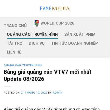
Skip
to
content
WORLD CUP 2026
TRANG CHỦ
QUẢNG CÁO TRUYỀN HÌNH
SẢN XUẤT PHIM
TÀI TRỢ
DỊCH VỤ
TIN TỨC DOANH NGHIỆP
LIÊN HỆ
QUẢNG CÁO TRUYỀN HÌNH
Bảng giá quảng cáo VTV7 mới nhất
Update 08/2026
POSTED ON
21 THÁNG 10, 2022
BY
ADMIN
Bảng giá quảng cáo VTV7 gồm những chương trình